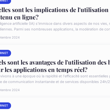
ERNET
lles sont les implications de l'utilisatio
tenu en ligne?
lligence artificielle (IA) s'immisce dans divers aspects de nos vies,
diennes. Parmi ses nombreuses applications, la modération de con
ptembre 2024
ERNET
ls sont les avantages de l'utilisation d
r les applications en temps réel?
ivons à une époque où la rapidité et l'efficacité sont essentielles 
 de communication instantanée et de services disponibles 24h/24,
ptembre 2024
ERNET