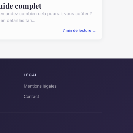
guide complet
emandez combien cela pourrait vous coûter ?
 détail les tari...
7 min de lecture →
LÉGAL
Mentions légales
Contact