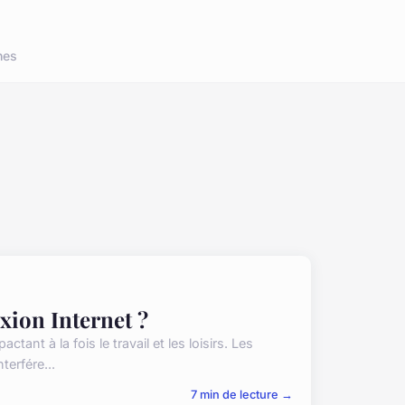
nes
ion Internet ?
ant à la fois le travail et les loisirs. Les
terfére...
7 min de lecture →