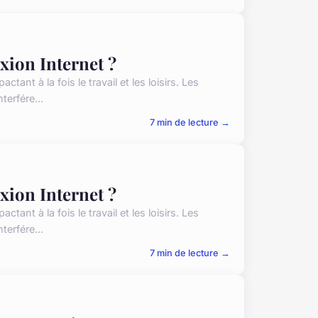
ion Internet ?
ant à la fois le travail et les loisirs. Les
terfére...
7 min de lecture →
ion Internet ?
ant à la fois le travail et les loisirs. Les
terfére...
7 min de lecture →