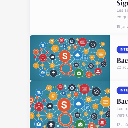
Sig
Les s
en qu
19 jan
INT
Bac
22 ao
INT
Bac
Les r
vers u
12 aoû