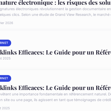
nature électronique : les risques des sol
ignatures électroniques révolutionnent la gestion documentaire en
elques clics. Selon une étude de Grand View Research, le marché e
vier 2026
ERNET
klinks Efficaces: Le Guide pour un Réf
ût 2025
ERNET
klinks Efficaces: Le Guide pour un Réf
evêtent une importance fondamentale en référencement naturel. D
n site ou une page, ils agissent en tant que témoignages de crédibil
t 2025