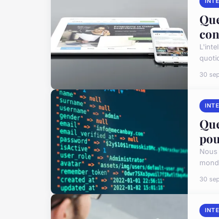
INT
Que
con
L'inte
quoti
30 se
INT
Que
pou
Nous v
monde
30 se
INT