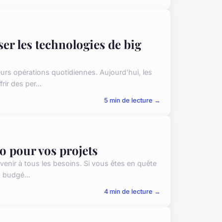
er les technologies de big
eurs opérations quotidiennes. Aujourd'hui, les
ir des per...
5 min de lecture →
lo pour vos projets
nvenir à tous les besoins. Si vous êtes en quête
 budgé...
4 min de lecture →