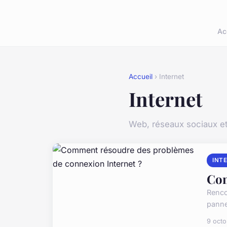
Ac
Accueil
› Internet
Internet
Web, réseaux sociaux et
INT
Com
Rencon
pannes
9 oct