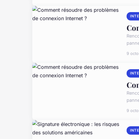
INT
Com
Rencon
pannes
9 oct
INT
Com
Rencon
pannes
9 oct
INT