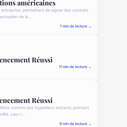
utions américaines
 entreprise, permettant de signer des contrats
uropéen de la...
7 min de lecture →
érencement Réussi
11 min de lecture →
érencement Réussi
éfinis comme des hyperliens entrants pointant
ité. Leur r...
9 min de lecture →