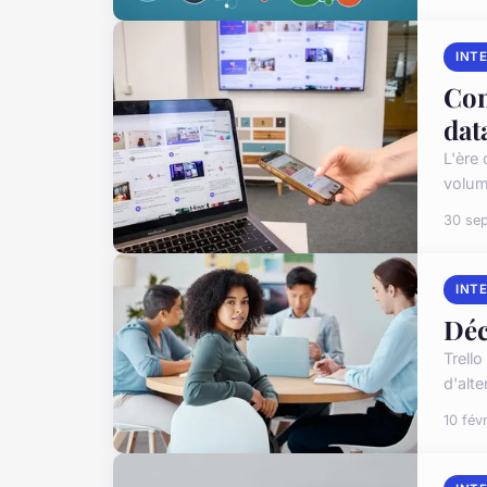
INT
Com
dat
L'ère
volum
30 se
INT
Déc
Trello
d'alt
10 fév