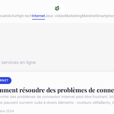
cueil
Actu
High tech
Internet
Jeux-video
Marketing
Matériel
Smartpho
 services en ligne
ERNET
ment résoudre des problèmes de connex
trer des problèmes de connexion Internet peut être frustrant, impact
 peuvent survenir suite à divers éléments : routeurs défaillants, in
obre 2024