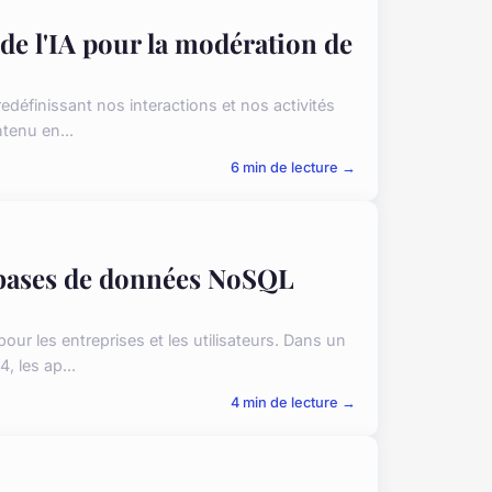
n de l'IA pour la modération de
 redéfinissant nos interactions et nos activités
tenu en...
6 min de lecture →
es bases de données NoSQL
pour les entreprises et les utilisateurs. Dans un
 les ap...
4 min de lecture →