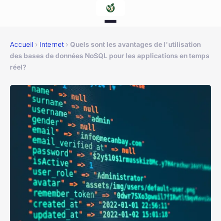
Accueil
›
Internet
›
Quels sont les avantages de l'utilisation
des bases de données NoSQL pour les applications en temps
réel?