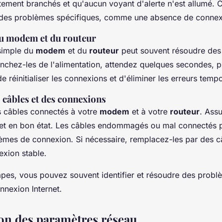
ctement branchés et qu'aucun voyant d'alerte n'est allumé. 
 des problèmes spécifiques, comme une absence de connex
u modem et du routeur
simple du
modem
et du
routeur
peut souvent résoudre des
chez-les de l'alimentation, attendez quelques secondes, p
e réinitialiser les connexions et d'éliminer les erreurs tempo
s câbles et des connexions
s câbles connectés à votre
modem
et à votre
routeur
. Ass
 et en bon état. Les câbles endommagés ou mal connectés p
lèmes de connexion. Si nécessaire, remplacez-les par des c
exion stable.
apes, vous pouvez souvent identifier et résoudre des probl
nnexion Internet.
on des paramètres réseau