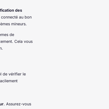
ification des
s connecté au bon
blèmes mineurs.
lèmes de
acement. Cela vous
n.
 de vérifier le
facilement
ur
. Assurez-vous