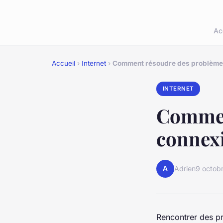
Ac
Accueil
›
Internet
›
Comment résoudre des problèmes
INTERNET
Commen
connexi
A
Adrien
9 octob
Rencontrer des pr