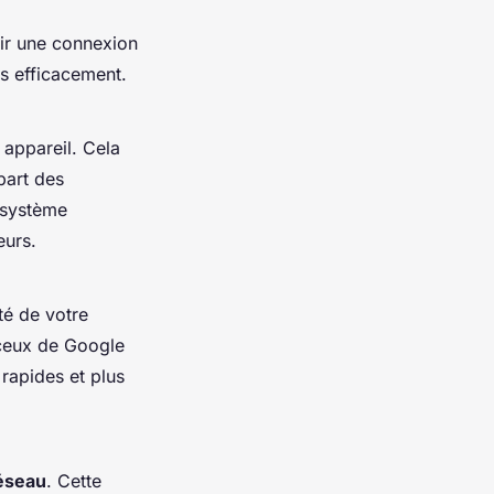
tir une connexion
es efficacement.
 appareil. Cela
part des
 système
eurs.
ité de votre
 ceux de Google
 rapides et plus
réseau
. Cette