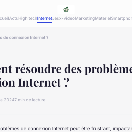
cueil
Actu
High tech
Internet
Jeux-video
Marketing
Matériel
Smartpho
 de connexion Internet ?
t résoudre des problème
on Internet ?
re 2024
7 min de lecture
oblèmes de connexion Internet peut être frustrant, impactant