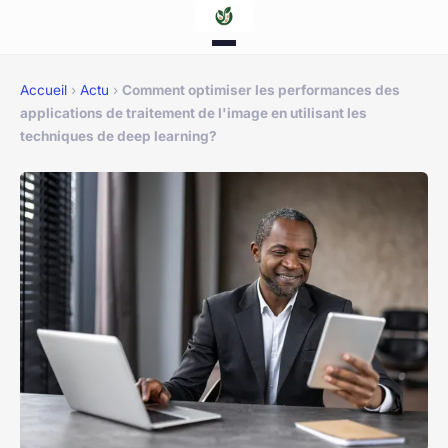
Accueil
›
Actu
›
Comment optimiser les performances des
applications de traitement de l'image en utilisant les
techniques de deep learning?