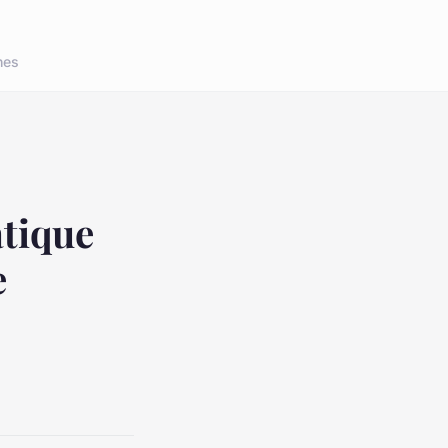
nes
tique
e