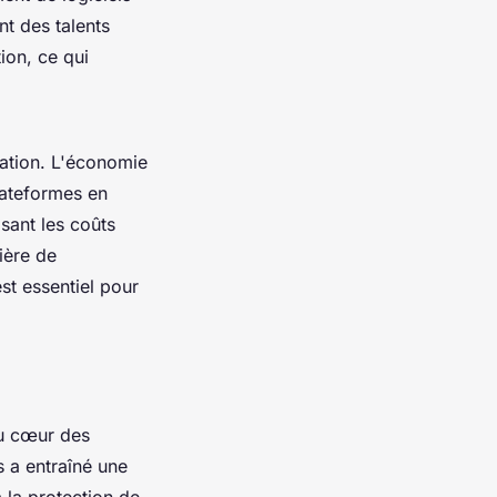
nt des talents
ion, ce qui
ation. L'économie
lateformes en
sant les coûts
ière de
t essentiel pour
u cœur des
s a entraîné une
 la protection de