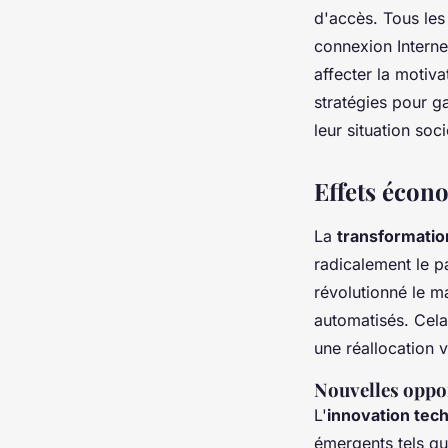
d'accès. Tous le
connexion Internet
affecter la motiva
stratégies pour g
leur situation so
Effets écon
La
transformati
radicalement le p
révolutionné le m
automatisés. Cela
une réallocation 
Nouvelles oppo
L'
innovation tec
émergents tels que