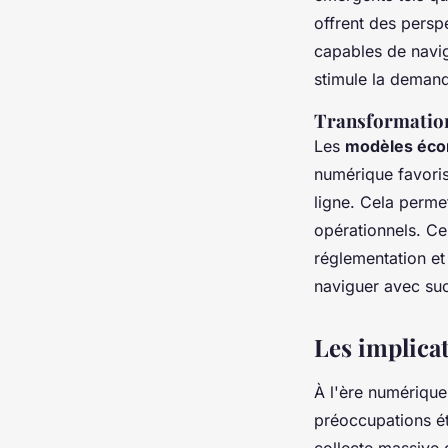
offrent des persp
capables de navig
stimule la deman
Transformatio
Les
modèles écon
numérique favoris
ligne. Cela perme
opérationnels. Ce
réglementation e
naviguer avec su
Les implicat
À l'ère numérique
préoccupations ét
collecte massive 