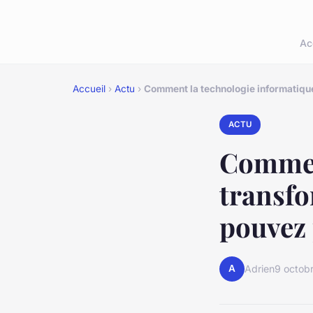
Ac
Accueil
›
Actu
›
Comment la technologie informatique
ACTU
Commen
transfo
pouvez 
A
Adrien
9 octob