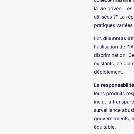
la vie privée. Le
utilisées ?" La ré
pratiques variées
Les
dilemmes ét
l'utilisation de l
discrimination. C
existants, ce qui
déploiement.
La
responsabilit
leurs produits res
inclut la transpar
surveillance abus
gouvernements, le
équitable.