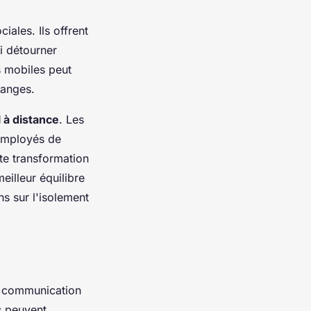
iales. Ils offrent
i détourner
s mobiles peut
hanges.
l à distance
. Les
 employés de
tte transformation
eilleur équilibre
ns sur l'isolement
e communication
s peuvent