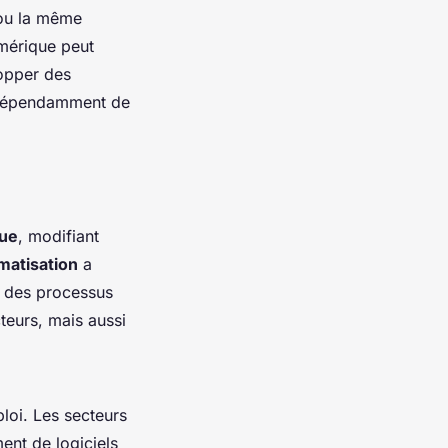
 ou la même
umérique peut
lopper des
indépendamment de
ue
, modifiant
matisation
a
r des processus
teurs, mais aussi
loi. Les secteurs
ment de logiciels