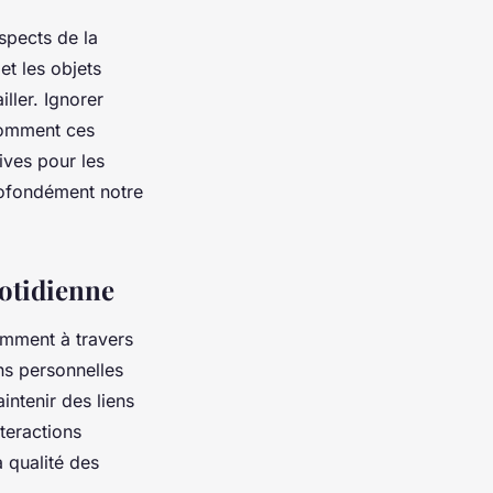
spects de la
et les objets
ller. Ignorer
 comment ces
ives pour les
profondément notre
uotidienne
amment à travers
ns personnelles
intenir des liens
teractions
a qualité des