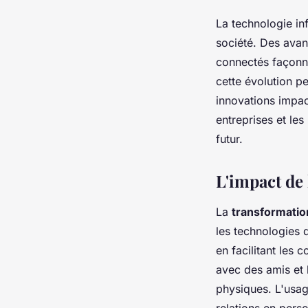
La technologie in
société. Des avanc
connectés façonne
cette évolution p
innovations impac
entreprises et les
futur.
L'impact de 
La
transformati
les technologies 
en facilitant les
avec des amis et 
physiques. L'usage
relations en pers