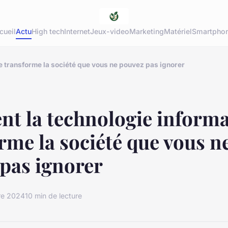
cueil
Actu
High tech
Internet
Jeux-video
Marketing
Matériel
Smartpho
 transforme la société que vous ne pouvez pas ignorer
t la technologie informa
rme la société que vous n
pas ignorer
re 2024
10 min de lecture