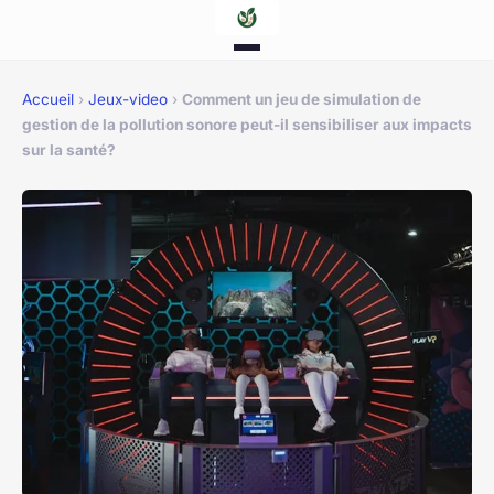
Accueil
›
Jeux-video
›
Comment un jeu de simulation de
gestion de la pollution sonore peut-il sensibiliser aux impacts
sur la santé?